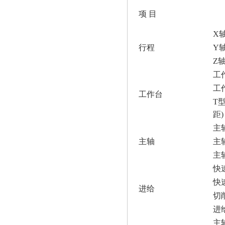
项 目
X
行程
Y
Z
工
工
工作台
T
距)
主
主轴
主
主
快速
快速
进给
切
进
主