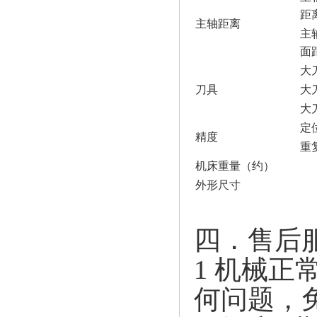
距
主轴距离
主
面
大
刀具
大
大
定
精度
重
机床重量（约）
外形尺寸
四．售后
1 机械
何问题，