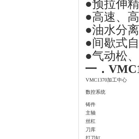
●预拉伸
●高速、
●油水分
●间歇式
●气动松
一．VMC
VMC1370加工中心
数控系统
铸件
主轴
丝杠
刀库
打刀缸