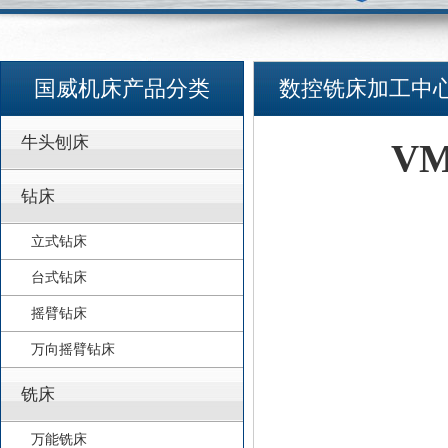
国威机床产品分类
数控铣床加工中
牛头刨床
VM
钻床
立式钻床
台式钻床
摇臂钻床
万向摇臂钻床
铣床
万能铣床