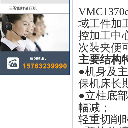
VMC13
三梁四柱液压机
域工件加
控加工中
次装夹便
主要结构
●机身及
保机床长
●立柱底
幅减；
轻重切削